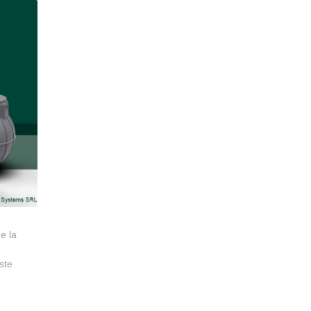
e la
ste