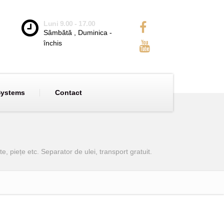
Luni 9.00 - 17.00
Sâmbătă , Duminica -
închis
Systems
Contact
e, piețe etc. Separator de ulei, transport gratuit.