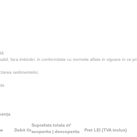
tă.
sabil, fara imbinări, in conformitate cu normele aflate in vigoare in ce pr
ectarea sedimentelor,
nța
scența
Suprafata totala m²
me
Debit l/s
Pret LEI (TVA inclus)
acoperita | descoperita