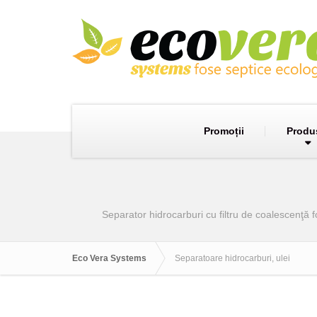
Promoții
Produ
Separator hidrocarburi cu filtru de coalescenţă fo
Eco Vera Systems
Separatoare hidrocarburi, ulei