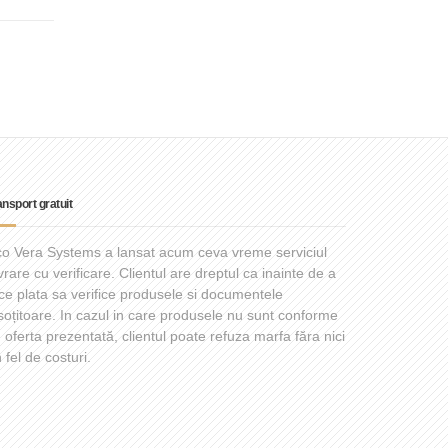
ansport gratuit
o Vera Systems a lansat acum ceva vreme serviciul
vrare cu verificare. Clientul are dreptul ca inainte de a
ce plata sa verifice produsele si documentele
soțitoare. In cazul in care produsele nu sunt conforme
 oferta prezentată, clientul poate refuza marfa făra nici
 fel de costuri.