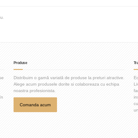
u.
Produse
Tr
se
Distribuim o gamă variată de produse la preturi atractive.
Ec
Alege acum produsele dorite si colaboreaza cu echipa
Li
noastra profesionista.
fa
în
in
cu
Comanda acum
un