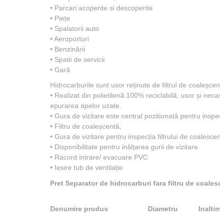
• Parcari acoperite si descoperite
• Piețe
• Spalatorii auto
• Aeroporturi
• Benzinării
• Spatii de servicii
• Gară
Hidrocarburile sunt usor reținute de filtrul de coaleșcen
• Realizat din polietilenă 100% reciclabilă, usor și neca
epurarea apelor uzate.
• Gura de vizitare este central pozitionată pentru insp
• Filtru de coaleșcentă,
• Gura de vizitare pentru inspecția filtrului de coalesce
• Disponibilitate pentru inălțarea gurii de vizitare
• Racord intrare/ evacuare PVC
• Iesire tub de ventilație
Pret Separator de hidrocarburi fara filtru de coale
Denumire produs
Diametru
Inalti