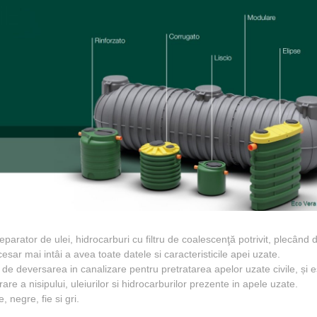
arator de ulei, hidrocarburi cu filtru de coalescenţă potrivit, plecând d
ar mai intâi a avea toate datele si caracteristicile apei uzate.
e de deversarea in canalizare pentru pretratarea apelor uzate civile, și e
are a nisipului, uleiurilor si hidrocarburilor prezente in apele uzate.
 negre, fie si gri.