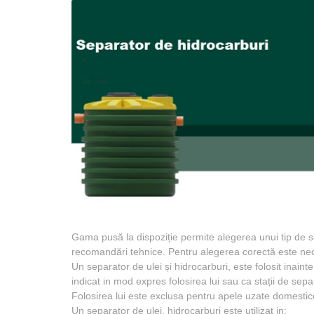
Gama pusă la dispoziție permite alegerea unui tip de sep
recomandări tehnice. Pentru alegerea corectă este neces
Un separator de ulei și hidrocarburi, este folosit inaint
indicat in mod expres folosirea lui sau ca stații de separ
Folosirea lui este exclusa pentru apele uzate domestice,
Un separator de ulei, hidrocarburi este utilizat in: