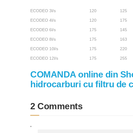
ECODEO 3l/s
120
125
ECODEO 4l/s
120
175
ECODEO 6l/s
175
145
ECODEO 8l/s
175
163
ECODEO 10l/s
175
220
ECODEO 12l/s
175
255
COMANDA online din Shop
hidrocarburi cu filtru de
2 Comments