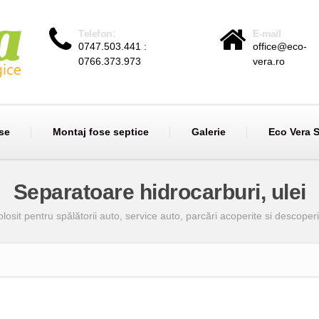
Telefon:
E-mail
0747.503.441 :
office@eco-
0766.373.973
vera.ro
se
Montaj fose septice
Galerie
Eco Vera 
Separatoare hidrocarburi, ulei
losit pentru spălătorii auto, service auto, parcări acoperite si descoperit