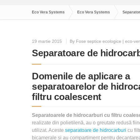
Eco Vera Systems
Eco Vera Systems
Separator
19 martie 2015
By Fose septice ecologice | eco-ver
Separatoare de hidrocarbu
Domenile de aplicare a
separatoarelor de hidroc
filtru coalescent
Separatoarele de hidrocarburi cu filtru coales
realizate din polietilenă, au o greutate redusă fii
utilizat. Aceste
separatoare de hidrocarburi
cu fil
bicamerale si au compartiment pentru decantarea 