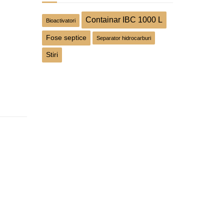
Containar IBC 1000 L
Bioactivatori
Fose septice
Separator hidrocarburi
Stiri