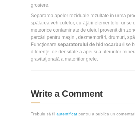
grosiere.
Separarea apelor reziduale rezultate in urma proc
spălarea vehiculelor, curăţării elementelor unse 
meteorice contaminate de uleiul provenit din zo
parcări pentru maşini, dezmembrări, drumuri, spăl
Funcţionare
separatorului de hidrocarburi
se b
diferenţei de densitate a apei si a uleiurilor mine
gravitaţională a materiilor grele.
Write a Comment
Trebuie să fii
autentificat
pentru a publica un comentari