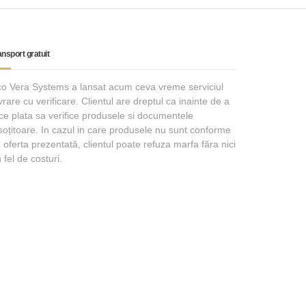
ansport gratuit
o Vera Systems a lansat acum ceva vreme serviciul
vrare cu verificare. Clientul are dreptul ca inainte de a
ce plata sa verifice produsele si documentele
soțitoare. In cazul in care produsele nu sunt conforme
 oferta prezentată, clientul poate refuza marfa făra nici
 fel de costuri.