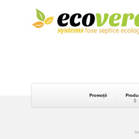
Promoții
Produ
In