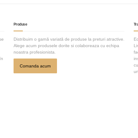
Produse
Tr
se
Distribuim o gamă variată de produse la preturi atractive.
Ec
Alege acum produsele dorite si colaboreaza cu echipa
Li
noastra profesionista.
fa
în
in
cu
Comanda acum
un