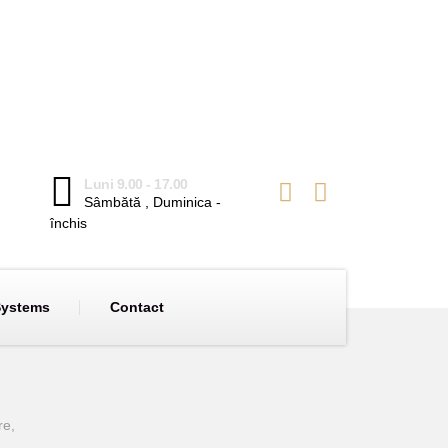
Luni 9.00 - 17.00
Sâmbătă , Duminica -
închis
Systems
Contact
re,