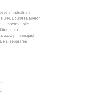
eselor industriale,
de ulei. Epurarea apelor
nele impermeabile
ătorii auto.
azează pe principiul
rale si separarea
u.