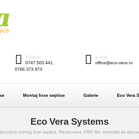
Telefon:
E-mail
0747.503.441 :
office@eco-vera.ro
0766.373.973
se
Montaj fose septice
Galerie
Eco Vera 
Eco Vera Systems
structiuni montaj fose septice, Rezervoare 1000 litri, ministatii de epura